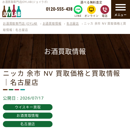
お酒買取専門店JOYLAB(ジョイラボ)
選べる無料査定
0120-555-438
メニュー
LINE
オンライン
電話
お酒買取専門店 JOYLAB
›
お酒買取情報
›
名古屋店
›
ニッカ 余市 NV 買取価格と買
取情報｜名古屋店
お酒買取情報
ニッカ 余市 NV 買取価格と買取情報
｜名古屋店
公開日 : 2026/07/17
ウイスキー買取
お酒買取情報
名古屋店