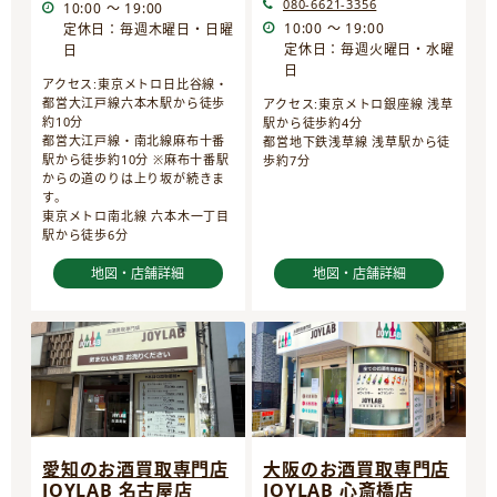
080-6621-3356
10:00 ～ 19:00
10:00 ～ 19:00
定休日：毎週木曜日・日曜
定休日：毎週火曜日・水曜
日
日
アクセス:東京メトロ日比谷線・
都営大江戸線六本木駅から徒歩
アクセス:東京メトロ銀座線 浅草
約10分
駅から徒歩約4分
都営大江戸線・南北線麻布十番
都営地下鉄浅草線 浅草駅から徒
駅から徒歩約10分 ※麻布十番駅
歩約7分
からの道のりは上り坂が続きま
す。
東京メトロ南北線 六本木一丁目
駅から徒歩6分
地図・店舗詳細
地図・店舗詳細
愛知のお酒買取専門店
大阪のお酒買取専門店
JOYLAB 名古屋店
JOYLAB 心斎橋店