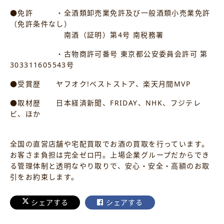
●免許 ・全酒類卸売業免許及び一般酒類小売業免許
（免許条件なし）
南酒（証明）第4号 南税務署
・古物商許可番号 東京都公安委員会許可 第
303311605543号
●受賞歴 ヤフオク!ベストストア、楽天月間MVP
●取材歴 日本経済新聞、FRIDAY、NHK、フジテレ
ビ、ほか
全国の直営店舗や宅配買取でお酒の買取を行っています。
お客さま負担は完全ゼロ円。上場企業グループだからでき
る管理体制と透明なやり取りで、安心・安全・高額のお取
引をお約束します。
シェアする
シェアする