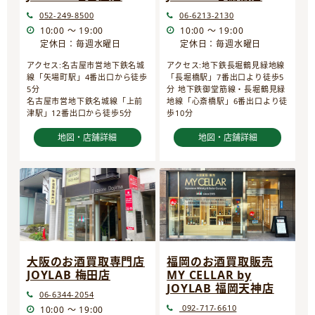
052-249-8500
06-6213-2130
10:00 ～ 19:00
10:00 ～ 19:00
定休日：毎週水曜日
定休日：毎週水曜日
アクセス:名古屋市営地下鉄名城
アクセス:地下鉄長堀鶴見緑地線
線「矢場町駅」4番出口から徒歩
「長堀橋駅」7番出口より徒歩5
5分
分 地下鉄御堂筋線・長堀鶴見緑
名古屋市営地下鉄名城線「上前
地線「心斎橋駅」6番出口より徒
津駅」12番出口から徒歩5分
歩10分
地図・店舗詳細
地図・店舗詳細
大阪のお酒買取専門店
福岡のお酒買取販売
JOYLAB 梅田店
MY CELLAR by
JOYLAB 福岡天神店
06-6344-2054
092-717-6610
10:00 ～ 19:00