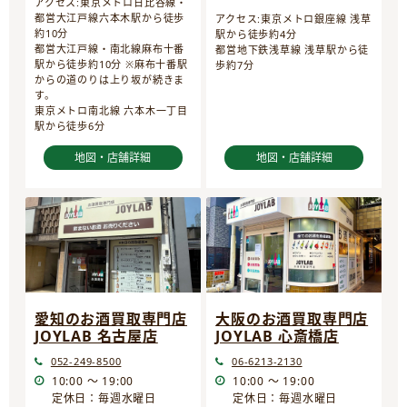
アクセス:東京メトロ日比谷線・
都営大江戸線六本木駅から徒歩
アクセス:東京メトロ銀座線 浅草
約10分
駅から徒歩約4分
都営大江戸線・南北線麻布十番
都営地下鉄浅草線 浅草駅から徒
駅から徒歩約10分 ※麻布十番駅
歩約7分
からの道のりは上り坂が続きま
す。
東京メトロ南北線 六本木一丁目
駅から徒歩6分
地図・店舗詳細
地図・店舗詳細
愛知のお酒買取専門店
大阪のお酒買取専門店
JOYLAB 名古屋店
JOYLAB 心斎橋店
052-249-8500
06-6213-2130
10:00 ～ 19:00
10:00 ～ 19:00
定休日：毎週水曜日
定休日：毎週水曜日