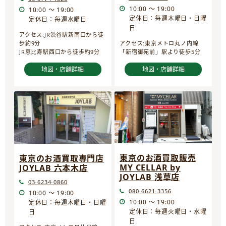
10:00 ～ 19:00
10:00 ～ 19:00
定休日：毎週木曜日・日曜
定休日：毎週水曜日
日
アクセス:JR渋谷駅新南口から徒
歩約9分
アクセス:東京メトロ丸ノ内線
JR恵比寿駅西口から徒歩約9分
「新宿御苑前」駅より徒歩5分
地図・店舗詳細
地図・店舗詳細
東京のお酒買取販売
東京のお酒買取専門店
MY CELLAR by
JOYLAB 六本木店
JOYLAB 浅草店
03-6234-0860
080-6621-3356
10:00 ～ 19:00
10:00 ～ 19:00
定休日：毎週木曜日・日曜
定休日：毎週火曜日・水曜
日
日