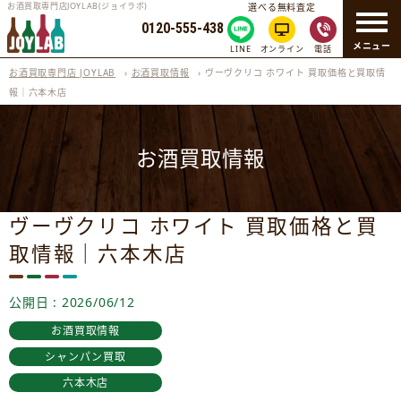
お酒買取専門店JOYLAB(ジョイラボ)
選べる無料査定
0120-555-438
メニュー
LINE
オンライン
電話
お酒買取専門店 JOYLAB
›
お酒買取情報
›
ヴーヴクリコ ホワイト 買取価格と買取情
報｜六本木店
お酒買取情報
ヴーヴクリコ ホワイト 買取価格と買
取情報｜六本木店
公開日 : 2026/06/12
お酒買取情報
シャンパン買取
六本木店