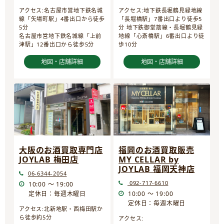
アクセス:名古屋市営地下鉄名城
アクセス:地下鉄長堀鶴見緑地線
線「矢場町駅」4番出口から徒歩
「長堀橋駅」7番出口より徒歩5
5分
分 地下鉄御堂筋線・長堀鶴見緑
名古屋市営地下鉄名城線「上前
地線「心斎橋駅」6番出口より徒
津駅」12番出口から徒歩5分
歩10分
地図・店舗詳細
地図・店舗詳細
大阪のお酒買取専門店
福岡のお酒買取販売
JOYLAB 梅田店
MY CELLAR by
JOYLAB 福岡天神店
06-6344-2054
092-717-6610
10:00 ～ 19:00
定休日：毎週木曜日
10:00 ～ 19:00
定休日：毎週木曜日
アクセス:北新地駅・西梅田駅か
ら徒歩約5分
アクセス: