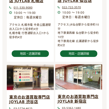
店 JOYLAB 仙台店
店 JOYLAB 札幌店
022-722-3570
011-530-9080
10:00 ～ 19:00
10:00 ～ 19:00
定休日：毎週水曜日
定休日：毎週水曜日
アクセス:JR仙台駅から徒歩約10
アクセス:札幌市電 中島公園通駅
分
出入口2から徒歩約4分
地下鉄東西線 仙台駅から徒歩約
札幌市電 行啓通駅出入口1から
10分
徒歩約4分
地下鉄南北線 広瀬通駅から徒歩
約6分
地図・店舗詳細
地図・店舗詳細
東京のお酒買取専門店
東京のお酒買取専門店
JOYLAB 新宿店
JOYLAB 渋谷店
03-5362-1480
03-5774-4625