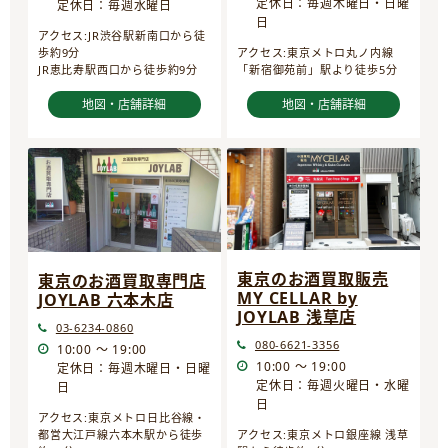
定休日：毎週木曜日・日曜
定休日：毎週水曜日
日
アクセス:JR渋谷駅新南口から徒
歩約9分
アクセス:東京メトロ丸ノ内線
JR恵比寿駅西口から徒歩約9分
「新宿御苑前」駅より徒歩5分
地図・店舗詳細
地図・店舗詳細
東京のお酒買取販売
東京のお酒買取専門店
MY CELLAR by
JOYLAB 六本木店
JOYLAB 浅草店
03-6234-0860
080-6621-3356
10:00 ～ 19:00
10:00 ～ 19:00
定休日：毎週木曜日・日曜
定休日：毎週火曜日・水曜
日
日
アクセス:東京メトロ日比谷線・
都営大江戸線六本木駅から徒歩
アクセス:東京メトロ銀座線 浅草