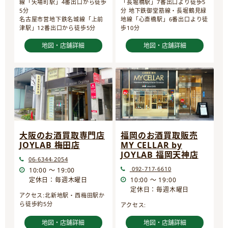
線「矢場町駅」4番出口から徒歩
「長堀橋駅」7番出口より徒歩5
5分
分 地下鉄御堂筋線・長堀鶴見緑
名古屋市営地下鉄名城線「上前
地線「心斎橋駅」6番出口より徒
津駅」12番出口から徒歩5分
歩10分
地図・店舗詳細
地図・店舗詳細
大阪のお酒買取専門店
福岡のお酒買取販売
JOYLAB 梅田店
MY CELLAR by
JOYLAB 福岡天神店
06-6344-2054
092-717-6610
10:00 ～ 19:00
定休日：毎週木曜日
10:00 ～ 19:00
定休日：毎週木曜日
アクセス:北新地駅・西梅田駅か
ら徒歩約5分
アクセス:
地図・店舗詳細
地図・店舗詳細