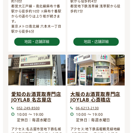
約10分
駅から徒歩約4分
都営大江戸線・南北線麻布十番
都営地下鉄浅草線 浅草駅から徒
駅から徒歩約10分 ※麻布十番駅
歩約7分
からの道のりは上り坂が続きま
す。
東京メトロ南北線 六本木一丁目
駅から徒歩6分
地図・店舗詳細
地図・店舗詳細
愛知のお酒買取専門店
大阪のお酒買取専門店
JOYLAB 名古屋店
JOYLAB 心斎橋店
052-249-8500
06-6213-2130
10:00 ～ 19:00
10:00 ～ 19:00
定休日：毎週水曜日
定休日：毎週水曜日
アクセス:名古屋市営地下鉄名城
アクセス:地下鉄長堀鶴見緑地線