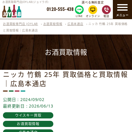
お酒買取専門店JOYLAB(ジョイラボ)
選べる無料査定
0120-555-438
メニュー
LINE
オンライン
電話
お酒買取専門店 JOYLAB
›
お酒買取情報
›
広島本通店
›
ニッカ 竹鶴 25年 買取価格
と買取情報｜広島本通店
お酒買取情報
ニッカ 竹鶴 25年 買取価格と買取情報
｜広島本通店
公開日 : 2024/09/02
最終更新日 : 2026/06/13
ウイスキー買取
お酒買取情報