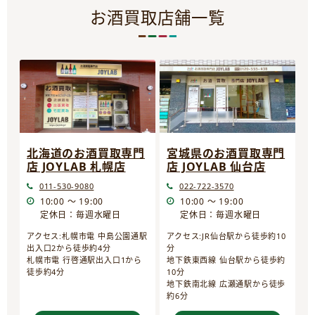
お酒買取店舗一覧
宮城県のお酒買取専門
北海道のお酒買取専門
店 JOYLAB 仙台店
店 JOYLAB 札幌店
022-722-3570
011-530-9080
10:00 ～ 19:00
10:00 ～ 19:00
定休日：毎週水曜日
定休日：毎週水曜日
アクセス:JR仙台駅から徒歩約10
アクセス:札幌市電 中島公園通駅
分
出入口2から徒歩約4分
地下鉄東西線 仙台駅から徒歩約
札幌市電 行啓通駅出入口1から
10分
徒歩約4分
地下鉄南北線 広瀬通駅から徒歩
約6分