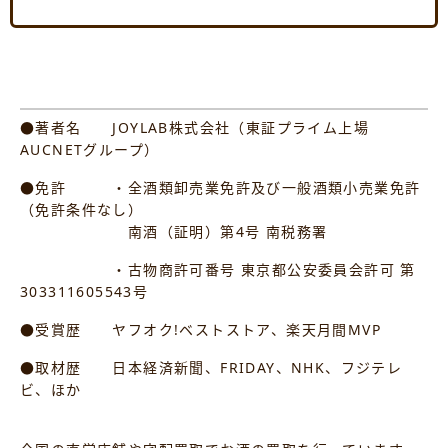
●著者名 JOYLAB株式会社（東証プライム上場
AUCNETグループ）
●免許 ・全酒類卸売業免許及び一般酒類小売業免許
（免許条件なし）
南酒（証明）第4号 南税務署
・古物商許可番号 東京都公安委員会許可 第
303311605543号
●受賞歴 ヤフオク!ベストストア、楽天月間MVP
●取材歴 日本経済新聞、FRIDAY、NHK、フジテレ
ビ、ほか