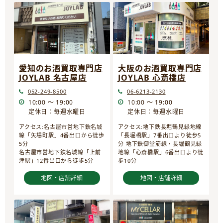
愛知のお酒買取専門店
大阪のお酒買取専門店
JOYLAB 名古屋店
JOYLAB 心斎橋店
052-249-8500
06-6213-2130
10:00 ～ 19:00
10:00 ～ 19:00
定休日：毎週水曜日
定休日：毎週水曜日
アクセス:名古屋市営地下鉄名城
アクセス:地下鉄長堀鶴見緑地線
線「矢場町駅」4番出口から徒歩
「長堀橋駅」7番出口より徒歩5
5分
分 地下鉄御堂筋線・長堀鶴見緑
名古屋市営地下鉄名城線「上前
地線「心斎橋駅」6番出口より徒
津駅」12番出口から徒歩5分
歩10分
地図・店舗詳細
地図・店舗詳細