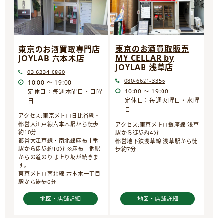
東京のお酒買取販売
東京のお酒買取専門店
MY CELLAR by
JOYLAB 六本木店
JOYLAB 浅草店
03-6234-0860
080-6621-3356
10:00 ～ 19:00
10:00 ～ 19:00
定休日：毎週木曜日・日曜
定休日：毎週火曜日・水曜
日
日
アクセス:東京メトロ日比谷線・
都営大江戸線六本木駅から徒歩
アクセス:東京メトロ銀座線 浅草
約10分
駅から徒歩約4分
都営大江戸線・南北線麻布十番
都営地下鉄浅草線 浅草駅から徒
駅から徒歩約10分 ※麻布十番駅
歩約7分
からの道のりは上り坂が続きま
す。
東京メトロ南北線 六本木一丁目
駅から徒歩6分
地図・店舗詳細
地図・店舗詳細