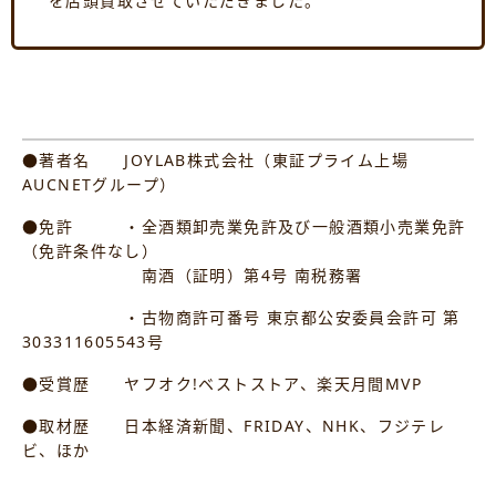
を店頭買取させていただきました。
●著者名 JOYLAB株式会社（東証プライム上場
AUCNETグループ）
●免許 ・全酒類卸売業免許及び一般酒類小売業免許
（免許条件なし）
南酒（証明）第4号 南税務署
・古物商許可番号 東京都公安委員会許可 第
303311605543号
●受賞歴 ヤフオク!ベストストア、楽天月間MVP
●取材歴 日本経済新聞、FRIDAY、NHK、フジテレ
ビ、ほか