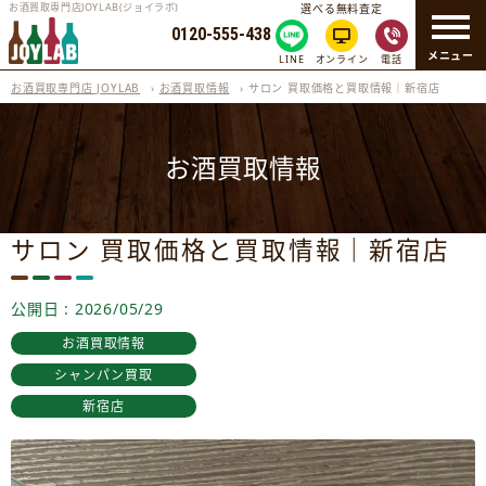
お酒買取専門店JOYLAB(ジョイラボ)
選べる無料査定
0120-555-438
メニュー
LINE
オンライン
電話
お酒買取専門店 JOYLAB
›
お酒買取情報
›
サロン 買取価格と買取情報｜新宿店
お酒買取情報
サロン 買取価格と買取情報｜新宿店
公開日 : 2026/05/29
お酒買取情報
シャンパン買取
新宿店