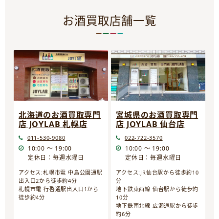
お酒買取店舗一覧
宮城県のお酒買取専門
北海道のお酒買取専門
店 JOYLAB 仙台店
店 JOYLAB 札幌店
022-722-3570
011-530-9080
10:00 ～ 19:00
10:00 ～ 19:00
定休日：毎週水曜日
定休日：毎週水曜日
アクセス:JR仙台駅から徒歩約10
アクセス:札幌市電 中島公園通駅
分
出入口2から徒歩約4分
地下鉄東西線 仙台駅から徒歩約
札幌市電 行啓通駅出入口1から
10分
徒歩約4分
地下鉄南北線 広瀬通駅から徒歩
約6分