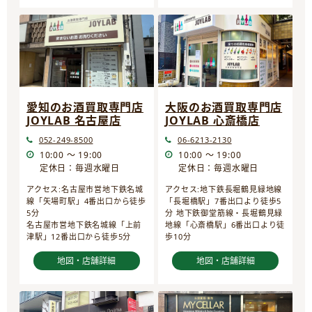
愛知のお酒買取専門店
大阪のお酒買取専門店
JOYLAB 名古屋店
JOYLAB 心斎橋店
052-249-8500
06-6213-2130
10:00 ～ 19:00
10:00 ～ 19:00
定休日：毎週水曜日
定休日：毎週水曜日
アクセス:名古屋市営地下鉄名城
アクセス:地下鉄長堀鶴見緑地線
線「矢場町駅」4番出口から徒歩
「長堀橋駅」7番出口より徒歩5
5分
分 地下鉄御堂筋線・長堀鶴見緑
名古屋市営地下鉄名城線「上前
地線「心斎橋駅」6番出口より徒
津駅」12番出口から徒歩5分
歩10分
地図・店舗詳細
地図・店舗詳細