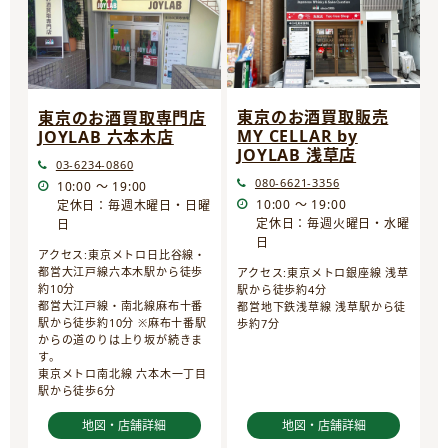
東京のお酒買取販売
東京のお酒買取専門店
MY CELLAR by
JOYLAB 六本木店
JOYLAB 浅草店
03-6234-0860
080-6621-3356
10:00 ～ 19:00
10:00 ～ 19:00
定休日：毎週木曜日・日曜
定休日：毎週火曜日・水曜
日
日
アクセス:東京メトロ日比谷線・
都営大江戸線六本木駅から徒歩
アクセス:東京メトロ銀座線 浅草
約10分
駅から徒歩約4分
都営大江戸線・南北線麻布十番
都営地下鉄浅草線 浅草駅から徒
駅から徒歩約10分 ※麻布十番駅
歩約7分
からの道のりは上り坂が続きま
す。
東京メトロ南北線 六本木一丁目
駅から徒歩6分
地図・店舗詳細
地図・店舗詳細