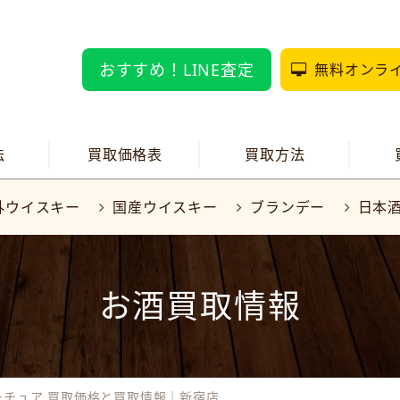
おすすめ！LINE査定
無料オンラ
法
買取価格表
買取方法
外ウイスキー
国産ウイスキー
ブランデー
日本
お酒買取情報
ーチュア 買取価格と買取情報｜新宿店