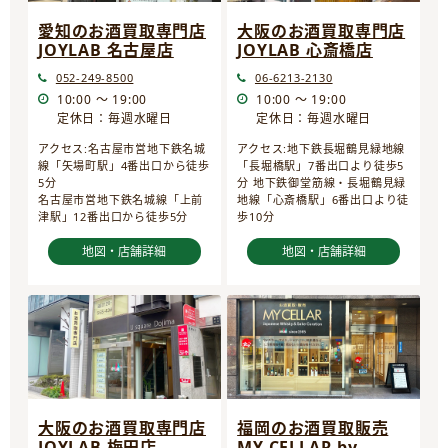
愛知のお酒買取専門店
大阪のお酒買取専門店
JOYLAB 名古屋店
JOYLAB 心斎橋店
052-249-8500
06-6213-2130
10:00 ～ 19:00
10:00 ～ 19:00
定休日：毎週水曜日
定休日：毎週水曜日
アクセス:名古屋市営地下鉄名城
アクセス:地下鉄長堀鶴見緑地線
線「矢場町駅」4番出口から徒歩
「長堀橋駅」7番出口より徒歩5
5分
分 地下鉄御堂筋線・長堀鶴見緑
名古屋市営地下鉄名城線「上前
地線「心斎橋駅」6番出口より徒
津駅」12番出口から徒歩5分
歩10分
地図・店舗詳細
地図・店舗詳細
大阪のお酒買取専門店
福岡のお酒買取販売
JOYLAB 梅田店
MY CELLAR by