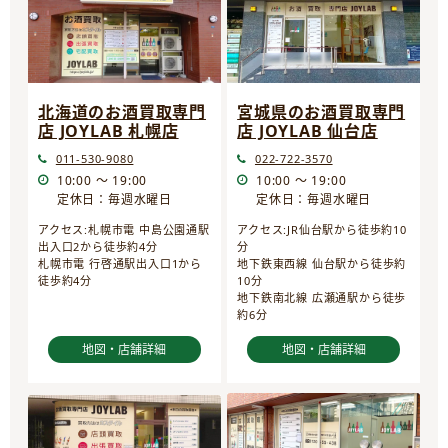
宮城県のお酒買取専門
北海道のお酒買取専門
店 JOYLAB 仙台店
店 JOYLAB 札幌店
022-722-3570
011-530-9080
10:00 ～ 19:00
10:00 ～ 19:00
定休日：毎週水曜日
定休日：毎週水曜日
アクセス:JR仙台駅から徒歩約10
アクセス:札幌市電 中島公園通駅
分
出入口2から徒歩約4分
地下鉄東西線 仙台駅から徒歩約
札幌市電 行啓通駅出入口1から
10分
徒歩約4分
地下鉄南北線 広瀬通駅から徒歩
約6分
地図・店舗詳細
地図・店舗詳細