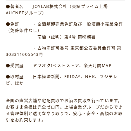
●著者名 JOYLAB株式会社（東証プライム上場
AUCNETグループ）
●免許 ・全酒類卸売業免許及び一般酒類小売業免許
（免許条件なし）
南酒（証明）第4号 南税務署
・古物商許可番号 東京都公安委員会許可 第
303311605543号
●受賞歴 ヤフオク!ベストストア、楽天月間MVP
●取材歴 日本経済新聞、FRIDAY、NHK、フジテレ
ビ、ほか
全国の直営店舗や宅配買取でお酒の買取を行っています。
お客さま負担は完全ゼロ円。上場企業グループだからでき
る管理体制と透明なやり取りで、安心・安全・高額のお取
引をお約束します。