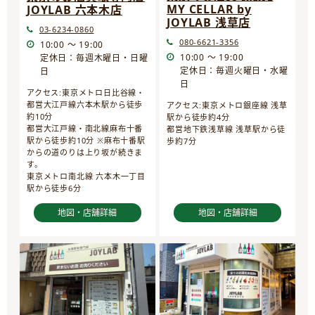
MY CELLAR by
JOYLAB 六本木店
JOYLAB 浅草店
03-6234-0860
080-6621-3356
10:00 ～ 19:00
10:00 ～ 19:00
定休日：毎週木曜日・日曜
定休日：毎週火曜日・水曜
日
日
アクセス:東京メトロ日比谷線・
都営大江戸線六本木駅から徒歩
アクセス:東京メトロ銀座線 浅草
約10分
駅から徒歩約4分
都営大江戸線・南北線麻布十番
都営地下鉄浅草線 浅草駅から徒
駅から徒歩約10分 ※麻布十番駅
歩約7分
からの道のりは上り坂が続きま
す。
東京メトロ南北線 六本木一丁目
駅から徒歩6分
地図・店舗詳細
地図・店舗詳細