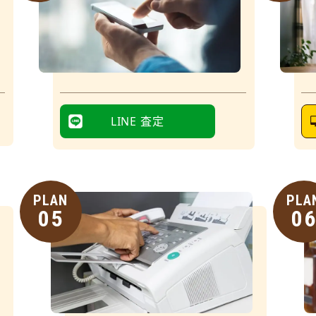
LINE 査定
PLAN
PLA
05
0