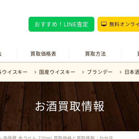
おすすめ！LINE査定
無料オンラ
法
買取価格表
買取方法
外ウイスキー
国産ウイスキー
ブランデー
日本
お酒買取情報
›
森伊蔵 金ラベル 720ml 買取価格と買取情報｜仙台店