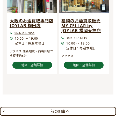
大阪のお酒買取専門店
福岡のお酒買取販売
JOYLAB 梅田店
MY CELLAR by
JOYLAB 福岡天神店
06-6344-2054
092-717-6610
10:00 ～ 19:00
定休日：毎週木曜日
10:00 ～ 19:00
定休日：毎週木曜日
アクセス:北新地駅・西梅田駅か
ら徒歩約5分
アクセス:
地図・店舗詳細
地図・店舗詳細
前の記事へ