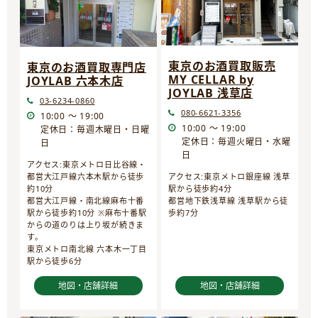
東京のお酒買取販売
東京のお酒買取専門店
MY CELLAR by
JOYLAB 六本木店
JOYLAB 浅草店
03-6234-0860
080-6621-3356
10:00 ～ 19:00
10:00 ～ 19:00
定休日：毎週木曜日・日曜
定休日：毎週火曜日・水曜
日
日
アクセス:東京メトロ日比谷線・
都営大江戸線六本木駅から徒歩
アクセス:東京メトロ銀座線 浅草
約10分
駅から徒歩約4分
都営大江戸線・南北線麻布十番
都営地下鉄浅草線 浅草駅から徒
駅から徒歩約10分 ※麻布十番駅
歩約7分
からの道のりは上り坂が続きま
す。
東京メトロ南北線 六本木一丁目
駅から徒歩6分
地図・店舗詳細
地図・店舗詳細