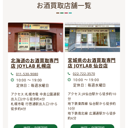
お酒買取店舗一覧
宮城県のお酒買取専門
北海道のお酒買取専門
店 JOYLAB 仙台店
店 JOYLAB 札幌店
022-722-3570
011-530-9080
10:00 ～ 19:00
10:00 ～ 19:00
定休日：毎週水曜日
定休日：毎週水曜日
アクセス:JR仙台駅から徒歩約10
アクセス:札幌市電 中島公園通駅
分
出入口2から徒歩約4分
地下鉄東西線 仙台駅から徒歩約
札幌市電 行啓通駅出入口1から
10分
徒歩約4分
地下鉄南北線 広瀬通駅から徒歩
約6分