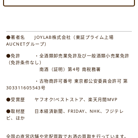
●著者名 JOYLAB株式会社（東証プライム上場
AUCNETグループ）
●免許 ・全酒類卸売業免許及び一般酒類小売業免許
（免許条件なし）
南酒（証明）第4号 南税務署
・古物商許可番号 東京都公安委員会許可 第
303311605543号
●受賞歴 ヤフオク!ベストストア、楽天月間MVP
●取材歴 日本経済新聞、FRIDAY、NHK、フジテレ
ビ、ほか
全国の直営店舗や宅配買取でお酒の買取を行っています。