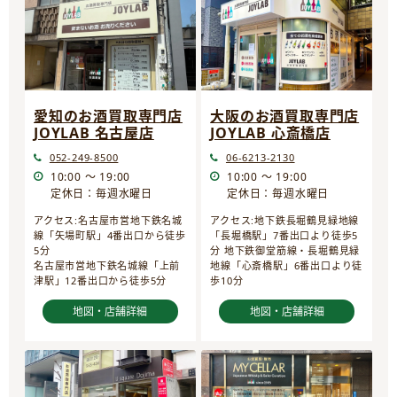
愛知のお酒買取専門店
大阪のお酒買取専門店
JOYLAB 名古屋店
JOYLAB 心斎橋店
052-249-8500
06-6213-2130
10:00 ～ 19:00
10:00 ～ 19:00
定休日：毎週水曜日
定休日：毎週水曜日
アクセス:名古屋市営地下鉄名城
アクセス:地下鉄長堀鶴見緑地線
線「矢場町駅」4番出口から徒歩
「長堀橋駅」7番出口より徒歩5
5分
分 地下鉄御堂筋線・長堀鶴見緑
名古屋市営地下鉄名城線「上前
地線「心斎橋駅」6番出口より徒
津駅」12番出口から徒歩5分
歩10分
地図・店舗詳細
地図・店舗詳細