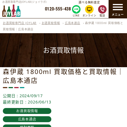
お酒買取専門店JOYLAB(ジョイラボ)
選べる無料査定
0120-555-438
メニュー
LINE
オンライン
電話
お酒買取専門店 JOYLAB
›
お酒買取情報
›
広島本通店
›
森伊蔵 1800ml 買取価格と
買取情報｜広島本通店
お酒買取情報
森伊蔵 1800ml 買取価格と買取情報｜
広島本通店
公開日 : 2024/09/17
最終更新日 : 2026/06/13
お酒買取情報
広島本通店