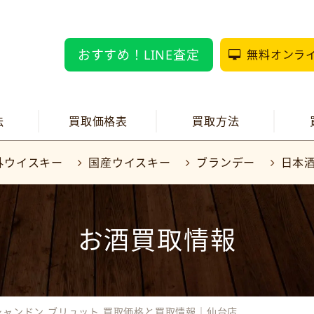
おすすめ！LINE査定
無料オンラ
法
買取価格表
買取方法
外ウイスキー
国産ウイスキー
ブランデー
日本
お酒買取情報
シャンドン ブリュット 買取価格と買取情報｜仙台店