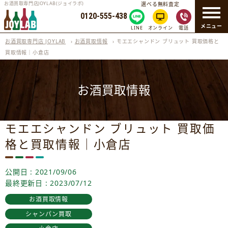
お酒買取専門店JOYLAB(ジョイラボ)
選べる無料査定
0120-555-438
メニュー
LINE
オンライン
電話
お酒買取専門店 JOYLAB
›
お酒買取情報
›
モエエシャンドン ブリュット 買取価格と
買取情報｜小倉店
お酒買取情報
モエエシャンドン ブリュット 買取価
格と買取情報｜小倉店
公開日 : 2021/09/06
最終更新日 : 2023/07/12
お酒買取情報
シャンパン買取