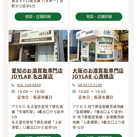
東京メトロ南北線 六本木一丁目
駅から徒歩6分
地図・店舗詳細
地図・店舗詳細
愛知のお酒買取専門店
大阪のお酒買取専門店
JOYLAB 名古屋店
JOYLAB 心斎橋店
052-249-8500
06-6213-2130
10:00 ～ 19:00
10:00 ～ 19:00
定休日：毎週水曜日
定休日：毎週水曜日
アクセス:名古屋市営地下鉄名城
アクセス:地下鉄長堀鶴見緑地線
線「矢場町駅」4番出口から徒歩
「長堀橋駅」7番出口より徒歩5
5分
分 地下鉄御堂筋線・長堀鶴見緑
名古屋市営地下鉄名城線「上前
地線「心斎橋駅」6番出口より徒
津駅」12番出口から徒歩5分
歩10分