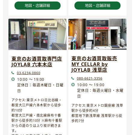
地図・店舗詳細
地図・店舗詳細
東京のお酒買取販売
東京のお酒買取専門店
MY CELLAR by
JOYLAB 六本木店
JOYLAB 浅草店
03-6234-0860
080-6621-3356
10:00 ～ 19:00
10:00 ～ 19:00
定休日：毎週木曜日・日曜
定休日：毎週火曜日・水曜
日
日
アクセス:東京メトロ日比谷線・
都営大江戸線六本木駅から徒歩
アクセス:東京メトロ銀座線 浅草
約10分
駅から徒歩約4分
都営大江戸線・南北線麻布十番
都営地下鉄浅草線 浅草駅から徒
駅から徒歩約10分 ※麻布十番駅
歩約7分
からの道のりは上り坂が続きま
す。