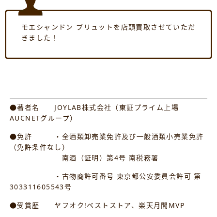
モエシャンドン ブリュットを店頭買取させていただ
きました！
●著者名 JOYLAB株式会社（東証プライム上場
AUCNETグループ）
●免許 ・全酒類卸売業免許及び一般酒類小売業免許
（免許条件なし）
南酒（証明）第4号 南税務署
・古物商許可番号 東京都公安委員会許可 第
303311605543号
●受賞歴 ヤフオク!ベストストア、楽天月間MVP