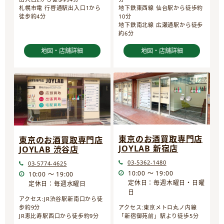
地下鉄東西線 仙台駅から徒歩約
札幌市電 行啓通駅出入口1から
10分
徒歩約4分
地下鉄南北線 広瀬通駅から徒歩
約6分
地図・店舗詳細
地図・店舗詳細
東京のお酒買取専門店
東京のお酒買取専門店
JOYLAB 新宿店
JOYLAB 渋谷店
03-5362-1480
03-5774-4625
10:00 ～ 19:00
10:00 ～ 19:00
定休日：毎週木曜日・日曜
定休日：毎週水曜日
日
アクセス:JR渋谷駅新南口から徒
歩約9分
アクセス:東京メトロ丸ノ内線
JR恵比寿駅西口から徒歩約9分
「新宿御苑前」駅より徒歩5分