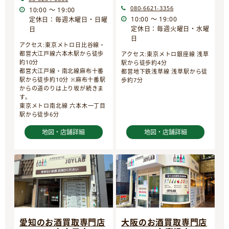
080-6621-3356
10:00 ～ 19:00
10:00 ～ 19:00
定休日：毎週木曜日・日曜
定休日：毎週火曜日・水曜
日
日
アクセス:東京メトロ日比谷線・
都営大江戸線六本木駅から徒歩
アクセス:東京メトロ銀座線 浅草
約10分
駅から徒歩約4分
都営大江戸線・南北線麻布十番
都営地下鉄浅草線 浅草駅から徒
駅から徒歩約10分 ※麻布十番駅
歩約7分
からの道のりは上り坂が続きま
す。
東京メトロ南北線 六本木一丁目
駅から徒歩6分
地図・店舗詳細
地図・店舗詳細
愛知のお酒買取専門店
大阪のお酒買取専門店