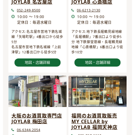
JOYLAB 名古屋店
JOYLAB 心斎橋店
052-249-8500
06-6213-2130
10:00 ～ 19:00
10:00 ～ 19:00
定休日：毎週水曜日
定休日：毎週水曜日
アクセス:名古屋市営地下鉄名城
アクセス:地下鉄長堀鶴見緑地線
線「矢場町駅」4番出口から徒歩
「長堀橋駅」7番出口より徒歩5
5分
分 地下鉄御堂筋線・長堀鶴見緑
名古屋市営地下鉄名城線「上前
地線「心斎橋駅」6番出口より徒
津駅」12番出口から徒歩5分
歩10分
地図・店舗詳細
地図・店舗詳細
大阪のお酒買取専門店
福岡のお酒買取販売
JOYLAB 梅田店
MY CELLAR by
JOYLAB 福岡天神店
06-6344-2054