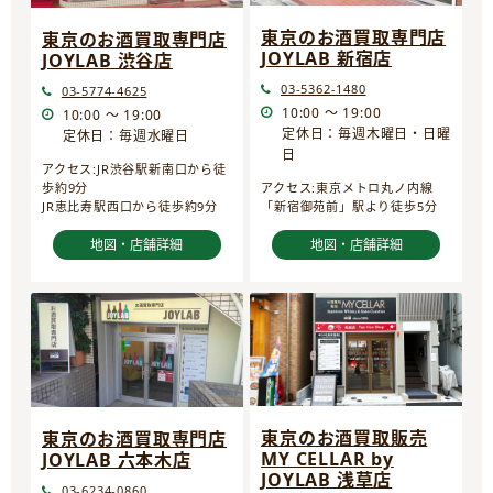
東京のお酒買取専門店
東京のお酒買取専門店
JOYLAB 新宿店
JOYLAB 渋谷店
03-5362-1480
03-5774-4625
10:00 ～ 19:00
10:00 ～ 19:00
定休日：毎週木曜日・日曜
定休日：毎週水曜日
日
アクセス:JR渋谷駅新南口から徒
歩約9分
アクセス:東京メトロ丸ノ内線
JR恵比寿駅西口から徒歩約9分
「新宿御苑前」駅より徒歩5分
地図・店舗詳細
地図・店舗詳細
東京のお酒買取販売
東京のお酒買取専門店
MY CELLAR by
JOYLAB 六本木店
JOYLAB 浅草店
03-6234-0860