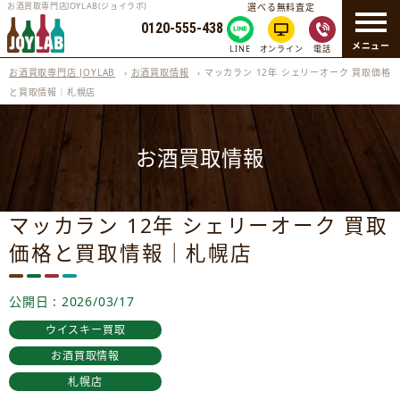
お酒買取専門店JOYLAB(ジョイラボ)
選べる無料査定
0120-555-438
メニュー
LINE
オンライン
電話
お酒買取専門店 JOYLAB
›
お酒買取情報
›
マッカラン 12年 シェリーオーク 買取価格
と買取情報｜札幌店
お酒買取情報
マッカラン 12年 シェリーオーク 買取
価格と買取情報｜札幌店
公開日 : 2026/03/17
ウイスキー買取
お酒買取情報
札幌店