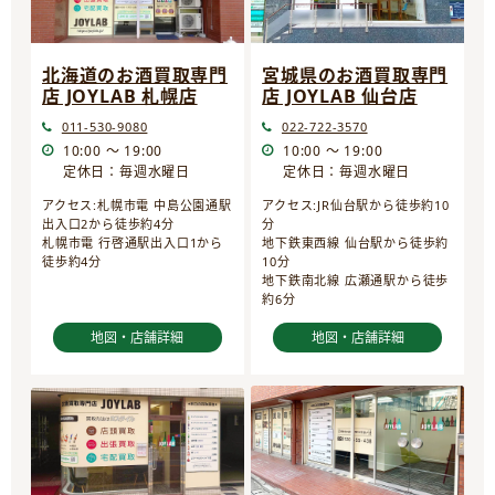
宮城県のお酒買取専門
北海道のお酒買取専門
店 JOYLAB 仙台店
店 JOYLAB 札幌店
022-722-3570
011-530-9080
10:00 ～ 19:00
10:00 ～ 19:00
定休日：毎週水曜日
定休日：毎週水曜日
アクセス:JR仙台駅から徒歩約10
アクセス:札幌市電 中島公園通駅
分
出入口2から徒歩約4分
地下鉄東西線 仙台駅から徒歩約
札幌市電 行啓通駅出入口1から
10分
徒歩約4分
地下鉄南北線 広瀬通駅から徒歩
約6分
地図・店舗詳細
地図・店舗詳細