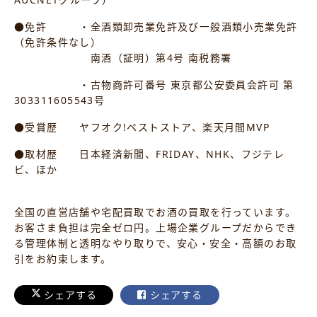
●免許 ・全酒類卸売業免許及び一般酒類小売業免許
（免許条件なし）
南酒（証明）第4号 南税務署
・古物商許可番号 東京都公安委員会許可 第
303311605543号
●受賞歴 ヤフオク!ベストストア、楽天月間MVP
●取材歴 日本経済新聞、FRIDAY、NHK、フジテレ
ビ、ほか
全国の直営店舗や宅配買取でお酒の買取を行っています。
お客さま負担は完全ゼロ円。上場企業グループだからでき
る管理体制と透明なやり取りで、安心・安全・高額のお取
引をお約束します。
シェアする
シェアする