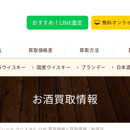
おすすめ！LINE査定
無料オンラ
法
買取価格表
買取方法
外ウイスキー
国産ウイスキー
ブランデー
日本
お酒買取情報
デレール クリスタル ロゼ 買取価格と買取情報｜新宿店