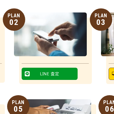
PLAN
PLAN
02
03
LINE 査定
PLAN
PLA
05
0