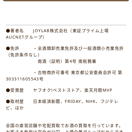
●著者名 JOYLAB株式会社（東証プライム上場
AUCNETグループ）
●免許 ・全酒類卸売業免許及び一般酒類小売業免許
（免許条件なし）
南酒（証明）第4号 南税務署
・古物商許可番号 東京都公安委員会許可 第
303311605543号
●受賞歴 ヤフオク!ベストストア、楽天月間MVP
●取材歴 日本経済新聞、FRIDAY、NHK、フジテレ
ビ、ほか
全国の直営店舗や宅配買取でお酒の買取を行っています。
お客さま負担は完全ゼロ円。上場企業グループだからでき