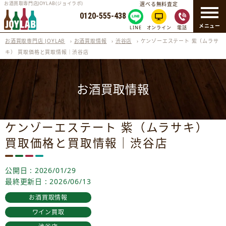
お酒買取専門店JOYLAB(ジョイラボ)
選べる無料査定
0120-555-438
メニュー
LINE
オンライン
電話
お酒買取専門店 JOYLAB
›
お酒買取情報
›
渋谷店
›
ケンゾーエステート 紫（ムラサ
キ） 買取価格と買取情報｜渋谷店
お酒買取情報
ケンゾーエステート 紫（ムラサキ）
買取価格と買取情報｜渋谷店
公開日 : 2026/01/29
最終更新日 : 2026/06/13
お酒買取情報
ワイン買取