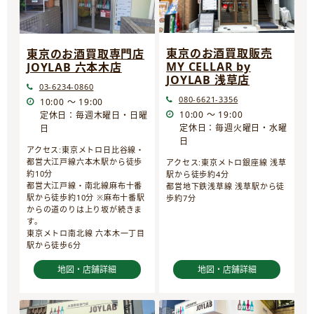
東京のお酒買取販売
東京のお酒買取専門店
MY CELLAR by
JOYLAB 六本木店
JOYLAB 浅草店
03-6234-0860
080-6621-3356
10:00 ～ 19:00
10:00 ～ 19:00
定休日：毎週木曜日・日曜
定休日：毎週火曜日・水曜
日
日
アクセス:東京メトロ日比谷線・
都営大江戸線六本木駅から徒歩
アクセス:東京メトロ銀座線 浅草
約10分
駅から徒歩約4分
都営大江戸線・南北線麻布十番
都営地下鉄浅草線 浅草駅から徒
駅から徒歩約10分 ※麻布十番駅
歩約7分
からの道のりは上り坂が続きま
す。
東京メトロ南北線 六本木一丁目
駅から徒歩6分
地図・店舗詳細
地図・店舗詳細