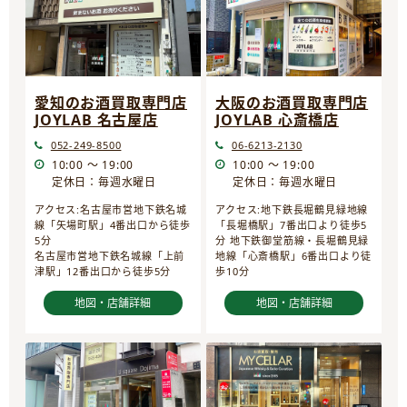
愛知のお酒買取専門店
大阪のお酒買取専門店
JOYLAB 名古屋店
JOYLAB 心斎橋店
052-249-8500
06-6213-2130
10:00 ～ 19:00
10:00 ～ 19:00
定休日：毎週水曜日
定休日：毎週水曜日
アクセス:名古屋市営地下鉄名城
アクセス:地下鉄長堀鶴見緑地線
線「矢場町駅」4番出口から徒歩
「長堀橋駅」7番出口より徒歩5
5分
分 地下鉄御堂筋線・長堀鶴見緑
名古屋市営地下鉄名城線「上前
地線「心斎橋駅」6番出口より徒
津駅」12番出口から徒歩5分
歩10分
地図・店舗詳細
地図・店舗詳細