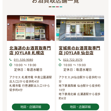
お酒買取店舗一覧
宮城県のお酒買取専門
北海道のお酒買取専門
店 JOYLAB 仙台店
店 JOYLAB 札幌店
022-722-3570
011-530-9080
10:00 ～ 19:00
10:00 ～ 19:00
定休日：毎週水曜日
定休日：毎週水曜日
アクセス:JR仙台駅から徒歩約10
アクセス:札幌市電 中島公園通駅
分
出入口2から徒歩約4分
地下鉄東西線 仙台駅から徒歩約
札幌市電 行啓通駅出入口1から
10分
徒歩約4分
地下鉄南北線 広瀬通駅から徒歩
約6分
地図・店舗詳細
地図・店舗詳細