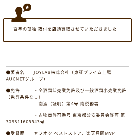
百年の孤独 箱付を店頭買取させていただきました
●著者名 JOYLAB株式会社（東証プライム上場
AUCNETグループ）
●免許 ・全酒類卸売業免許及び一般酒類小売業免許
（免許条件なし）
南酒（証明）第4号 南税務署
・古物商許可番号 東京都公安委員会許可 第
303311605543号
●受賞歴 ヤフオク!ベストストア、楽天月間MVP