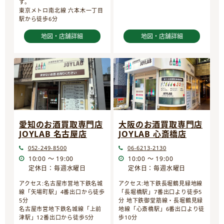
す。
東京メトロ南北線 六本木一丁目
駅から徒歩6分
地図・店舗詳細
地図・店舗詳細
愛知のお酒買取専門店
大阪のお酒買取専門店
JOYLAB 名古屋店
JOYLAB 心斎橋店
052-249-8500
06-6213-2130
10:00 ～ 19:00
10:00 ～ 19:00
定休日：毎週水曜日
定休日：毎週水曜日
アクセス:名古屋市営地下鉄名城
アクセス:地下鉄長堀鶴見緑地線
線「矢場町駅」4番出口から徒歩
「長堀橋駅」7番出口より徒歩5
5分
分 地下鉄御堂筋線・長堀鶴見緑
名古屋市営地下鉄名城線「上前
地線「心斎橋駅」6番出口より徒
津駅」12番出口から徒歩5分
歩10分