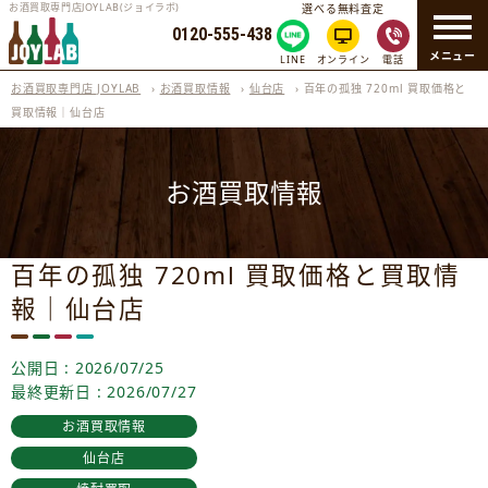
お酒買取専門店JOYLAB(ジョイラボ)
選べる無料査定
0120-555-438
メニュー
LINE
オンライン
電話
お酒買取専門店 JOYLAB
›
お酒買取情報
›
仙台店
›
百年の孤独 720ml 買取価格と
買取情報｜仙台店
お酒買取情報
百年の孤独 720ml 買取価格と買取情
報｜仙台店
公開日 : 2026/07/25
最終更新日 : 2026/07/27
お酒買取情報
仙台店