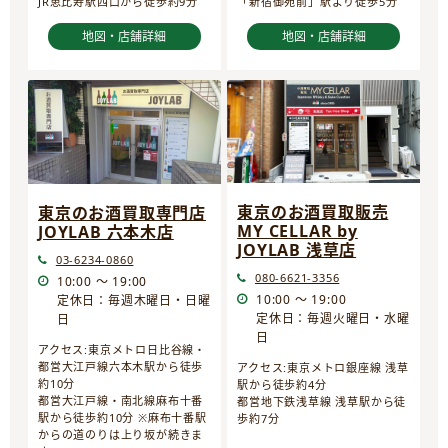
JR恵比寿駅西口から徒歩約9分
「新宿御苑前」駅より徒歩5分
地図・店舗詳細
地図・店舗詳細
東京のお酒買取販売
東京のお酒買取専門店
MY CELLAR by
JOYLAB 六本木店
JOYLAB 浅草店
03-6234-0860
080-6621-3356
10:00 ～ 19:00
10:00 ～ 19:00
定休日：毎週木曜日・日曜
定休日：毎週火曜日・水曜
日
日
アクセス:東京メトロ日比谷線・
都営大江戸線六本木駅から徒歩
アクセス:東京メトロ銀座線 浅草
約10分
駅から徒歩約4分
都営大江戸線・南北線麻布十番
都営地下鉄浅草線 浅草駅から徒
駅から徒歩約10分 ※麻布十番駅
歩約7分
からの道のりは上り坂が続きま