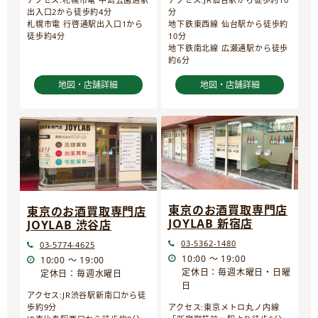
分
出入口2から徒歩約4分
地下鉄東西線 仙台駅から徒歩約
札幌市電 行啓通駅出入口1から
10分
徒歩約4分
地下鉄南北線 広瀬通駅から徒歩
約6分
地図・店舗詳細
地図・店舗詳細
東京のお酒買取専門店
東京のお酒買取専門店
JOYLAB 新宿店
JOYLAB 渋谷店
03-5362-1480
03-5774-4625
10:00 ～ 19:00
10:00 ～ 19:00
定休日：毎週木曜日・日曜
定休日：毎週水曜日
日
アクセス:JR渋谷駅新南口から徒
歩約9分
アクセス:東京メトロ丸ノ内線