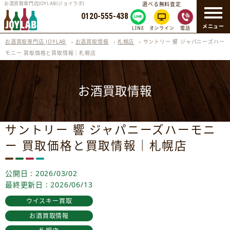
お酒買取専門店JOYLAB(ジョイラボ)
選べる無料査定
0120-555-438
メニュー
LINE
オンライン
電話
お酒買取専門店 JOYLAB
›
お酒買取情報
›
札幌店
›
サントリー 響 ジャパニーズハー
モニー 買取価格と買取情報｜札幌店
お酒買取情報
サントリー 響 ジャパニーズハーモニ
ー 買取価格と買取情報｜札幌店
公開日 : 2026/03/02
最終更新日 : 2026/06/13
ウイスキー買取
お酒買取情報