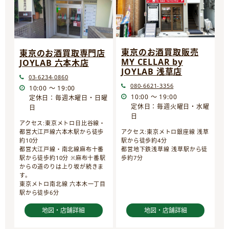
東京のお酒買取販売
東京のお酒買取専門店
MY CELLAR by
JOYLAB 六本木店
JOYLAB 浅草店
03-6234-0860
080-6621-3356
10:00 ～ 19:00
10:00 ～ 19:00
定休日：毎週木曜日・日曜
定休日：毎週火曜日・水曜
日
日
アクセス:東京メトロ日比谷線・
都営大江戸線六本木駅から徒歩
アクセス:東京メトロ銀座線 浅草
約10分
駅から徒歩約4分
都営大江戸線・南北線麻布十番
都営地下鉄浅草線 浅草駅から徒
駅から徒歩約10分 ※麻布十番駅
歩約7分
からの道のりは上り坂が続きま
す。
東京メトロ南北線 六本木一丁目
駅から徒歩6分
地図・店舗詳細
地図・店舗詳細