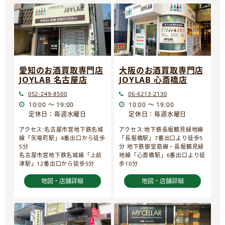
愛知のお酒買取専門店
大阪のお酒買取専門店
JOYLAB 名古屋店
JOYLAB 心斎橋店
052-249-8500
06-6213-2130
10:00 ～ 19:00
10:00 ～ 19:00
定休日：毎週水曜日
定休日：毎週水曜日
アクセス:名古屋市営地下鉄名城
アクセス:地下鉄長堀鶴見緑地線
線「矢場町駅」4番出口から徒歩
「長堀橋駅」7番出口より徒歩5
5分
分 地下鉄御堂筋線・長堀鶴見緑
名古屋市営地下鉄名城線「上前
地線「心斎橋駅」6番出口より徒
津駅」12番出口から徒歩5分
歩10分
地図・店舗詳細
地図・店舗詳細