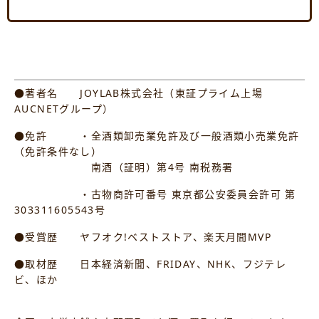
●著者名 JOYLAB株式会社（東証プライム上場
AUCNETグループ）
●免許 ・全酒類卸売業免許及び一般酒類小売業免許
（免許条件なし）
南酒（証明）第4号 南税務署
・古物商許可番号 東京都公安委員会許可 第
303311605543号
●受賞歴 ヤフオク!ベストストア、楽天月間MVP
●取材歴 日本経済新聞、FRIDAY、NHK、フジテレ
ビ、ほか