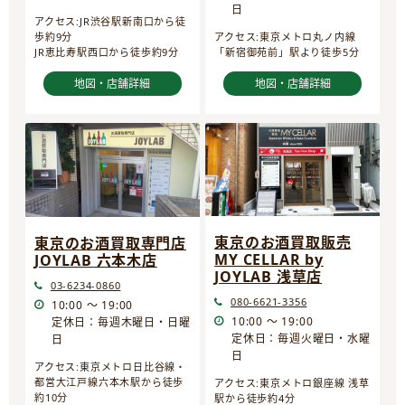
日
アクセス:JR渋谷駅新南口から徒
歩約9分
アクセス:東京メトロ丸ノ内線
JR恵比寿駅西口から徒歩約9分
「新宿御苑前」駅より徒歩5分
地図・店舗詳細
地図・店舗詳細
東京のお酒買取販売
東京のお酒買取専門店
MY CELLAR by
JOYLAB 六本木店
JOYLAB 浅草店
03-6234-0860
080-6621-3356
10:00 ～ 19:00
10:00 ～ 19:00
定休日：毎週木曜日・日曜
定休日：毎週火曜日・水曜
日
日
アクセス:東京メトロ日比谷線・
都営大江戸線六本木駅から徒歩
アクセス:東京メトロ銀座線 浅草
約10分
駅から徒歩約4分