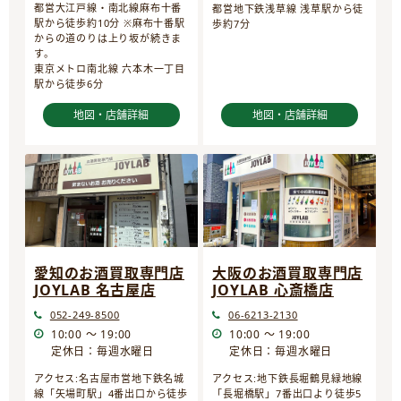
都営大江戸線・南北線麻布十番
都営地下鉄浅草線 浅草駅から徒
駅から徒歩約10分 ※麻布十番駅
歩約7分
からの道のりは上り坂が続きま
す。
東京メトロ南北線 六本木一丁目
駅から徒歩6分
地図・店舗詳細
地図・店舗詳細
愛知のお酒買取専門店
大阪のお酒買取専門店
JOYLAB 名古屋店
JOYLAB 心斎橋店
052-249-8500
06-6213-2130
10:00 ～ 19:00
10:00 ～ 19:00
定休日：毎週水曜日
定休日：毎週水曜日
アクセス:名古屋市営地下鉄名城
アクセス:地下鉄長堀鶴見緑地線
線「矢場町駅」4番出口から徒歩
「長堀橋駅」7番出口より徒歩5