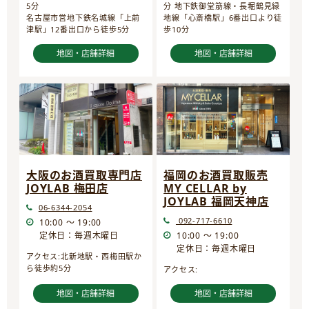
5分
分 地下鉄御堂筋線・長堀鶴見緑
名古屋市営地下鉄名城線「上前
地線「心斎橋駅」6番出口より徒
津駅」12番出口から徒歩5分
歩10分
地図・店舗詳細
地図・店舗詳細
大阪のお酒買取専門店
福岡のお酒買取販売
JOYLAB 梅田店
MY CELLAR by
JOYLAB 福岡天神店
06-6344-2054
092-717-6610
10:00 ～ 19:00
定休日：毎週木曜日
10:00 ～ 19:00
定休日：毎週木曜日
アクセス:北新地駅・西梅田駅か
ら徒歩約5分
アクセス:
地図・店舗詳細
地図・店舗詳細