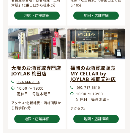
名古屋市営地下鉄名城線「上前
地線「心斎橋駅」6番出口より徒
津駅」12番出口から徒歩5分
歩10分
地図・店舗詳細
地図・店舗詳細
大阪のお酒買取専門店
福岡のお酒買取販売
JOYLAB 梅田店
MY CELLAR by
JOYLAB 福岡天神店
06-6344-2054
092-717-6610
10:00 ～ 19:00
定休日：毎週木曜日
10:00 ～ 19:00
定休日：毎週木曜日
アクセス:北新地駅・西梅田駅か
ら徒歩約5分
アクセス:
地図・店舗詳細
地図・店舗詳細