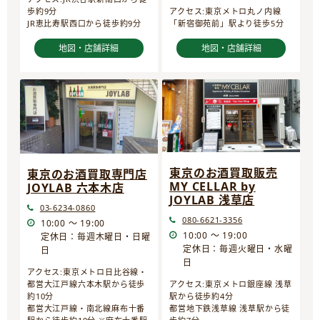
歩約9分
アクセス:東京メトロ丸ノ内線
JR恵比寿駅西口から徒歩約9分
「新宿御苑前」駅より徒歩5分
地図・店舗詳細
地図・店舗詳細
東京のお酒買取販売
東京のお酒買取専門店
MY CELLAR by
JOYLAB 六本木店
JOYLAB 浅草店
03-6234-0860
080-6621-3356
10:00 ～ 19:00
10:00 ～ 19:00
定休日：毎週木曜日・日曜
定休日：毎週火曜日・水曜
日
日
アクセス:東京メトロ日比谷線・
都営大江戸線六本木駅から徒歩
アクセス:東京メトロ銀座線 浅草
約10分
駅から徒歩約4分
都営大江戸線・南北線麻布十番
都営地下鉄浅草線 浅草駅から徒