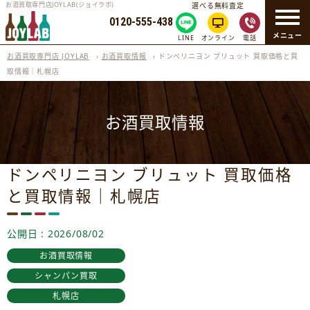
お酒買取専門店JOYLAB(ジョイラボ)
選べる無料査定
0120-555-438
メニュー
LINE
オンライン
電話
お酒買取専門店 JOYLAB
›
お酒買取情報
›
ドンペリニヨン ブリュット 買取価格と買
取情報｜札幌店
お酒買取情報
ドンペリニヨン ブリュット 買取価格
と買取情報｜札幌店
公開日 : 2026/08/02
お酒買取情報
シャンパン買取
札幌店