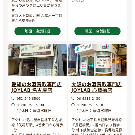
駅から徒歩約10分 ※麻布十番駅
歩約7分
からの道のりは上り坂が続きま
す。
東京メトロ南北線 六本木一丁目
駅から徒歩6分
地図・店舗詳細
地図・店舗詳細
愛知のお酒買取専門店
大阪のお酒買取専門店
JOYLAB 名古屋店
JOYLAB 心斎橋店
052-249-8500
06-6213-2130
10:00 ～ 19:00
10:00 ～ 19:00
定休日：毎週水曜日
定休日：毎週水曜日
アクセス:名古屋市営地下鉄名城
アクセス:地下鉄長堀鶴見緑地線
線「矢場町駅」4番出口から徒歩
「長堀橋駅」7番出口より徒歩5
5分
分 地下鉄御堂筋線・長堀鶴見緑