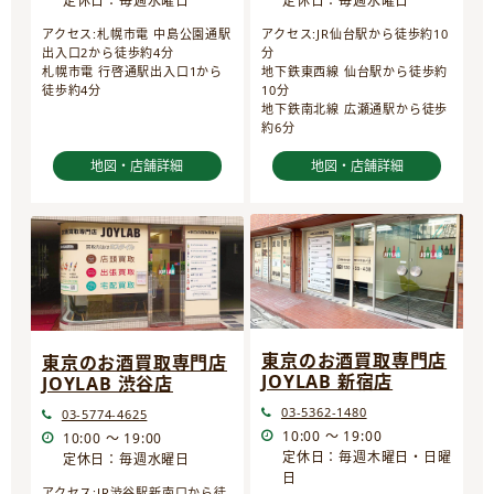
定休日：毎週水曜日
定休日：毎週水曜日
アクセス:JR仙台駅から徒歩約10
アクセス:札幌市電 中島公園通駅
分
出入口2から徒歩約4分
地下鉄東西線 仙台駅から徒歩約
札幌市電 行啓通駅出入口1から
10分
徒歩約4分
地下鉄南北線 広瀬通駅から徒歩
約6分
地図・店舗詳細
地図・店舗詳細
東京のお酒買取専門店
東京のお酒買取専門店
JOYLAB 新宿店
JOYLAB 渋谷店
03-5362-1480
03-5774-4625
10:00 ～ 19:00
10:00 ～ 19:00
定休日：毎週木曜日・日曜
定休日：毎週水曜日
日
アクセス:JR渋谷駅新南口から徒