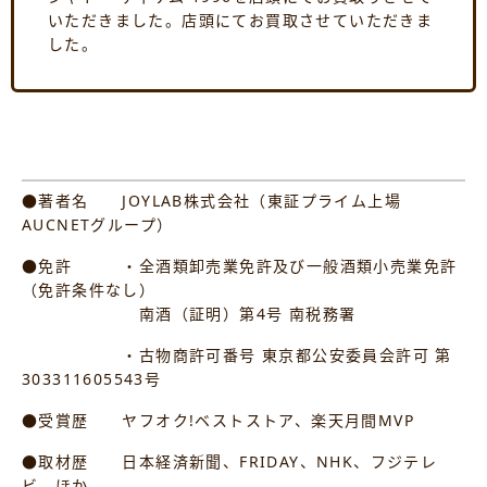
いただきました。店頭にてお買取させていただきま
した。
●著者名 JOYLAB株式会社（東証プライム上場
AUCNETグループ）
●免許 ・全酒類卸売業免許及び一般酒類小売業免許
（免許条件なし）
南酒（証明）第4号 南税務署
・古物商許可番号 東京都公安委員会許可 第
303311605543号
●受賞歴 ヤフオク!ベストストア、楽天月間MVP
●取材歴 日本経済新聞、FRIDAY、NHK、フジテレ
ビ、ほか