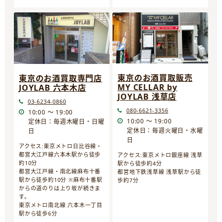
東京のお酒買取販売
東京のお酒買取専門店
MY CELLAR by
JOYLAB 六本木店
JOYLAB 浅草店
03-6234-0860
080-6621-3356
10:00 ～ 19:00
10:00 ～ 19:00
定休日：毎週木曜日・日曜
定休日：毎週火曜日・水曜
日
日
アクセス:東京メトロ日比谷線・
都営大江戸線六本木駅から徒歩
アクセス:東京メトロ銀座線 浅草
約10分
駅から徒歩約4分
都営大江戸線・南北線麻布十番
都営地下鉄浅草線 浅草駅から徒
駅から徒歩約10分 ※麻布十番駅
歩約7分
からの道のりは上り坂が続きま
す。
東京メトロ南北線 六本木一丁目
駅から徒歩6分