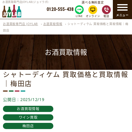
お酒買取専門店JOYLAB(ジョイラボ)
選べる無料査定
0120-555-438
メニュー
LINE
オンライン
電話
お酒買取専門店 JOYLAB
›
お酒買取情報
›
シャトーディケム 買取価格と買取情報｜梅
田店
お酒買取情報
シャトーディケム 買取価格と買取情報
｜梅田店
公開日 : 2025/12/19
お酒買取情報
ワイン買取
梅田店