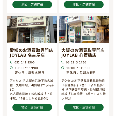
地図・店舗詳細
地図・店舗詳細
愛知のお酒買取専門店
大阪のお酒買取専門店
JOYLAB 名古屋店
JOYLAB 心斎橋店
052-249-8500
06-6213-2130
10:00 ～ 19:00
10:00 ～ 19:00
定休日：毎週水曜日
定休日：毎週水曜日
アクセス:名古屋市営地下鉄名城
アクセス:地下鉄長堀鶴見緑地線
線「矢場町駅」4番出口から徒歩
「長堀橋駅」7番出口より徒歩5
5分
分 地下鉄御堂筋線・長堀鶴見緑
名古屋市営地下鉄名城線「上前
地線「心斎橋駅」6番出口より徒
津駅」12番出口から徒歩5分
歩10分
地図・店舗詳細
地図・店舗詳細