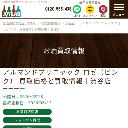
お酒買取専門店JOYLAB(ジョイラボ)
選べる無料査定
0120-555-438
メニュー
LINE
オンライン
電話
お酒買取専門店 JOYLAB
›
お酒買取情報
›
渋谷店
›
アルマンドブリニャック ロゼ
（ピンク） 買取価格と買取情報｜渋谷店
お酒買取情報
アルマンドブリニャック ロゼ（ピン
ク） 買取価格と買取情報｜渋谷店
公開日 : 2026/02/18
最終更新日 : 2026/06/13
お酒買取情報
シャンパン買取