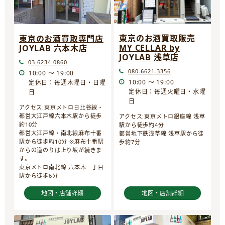
東京のお酒買取販売
東京のお酒買取専門店
MY CELLAR by
JOYLAB 六本木店
JOYLAB 浅草店
03-6234-0860
080-6621-3356
10:00 ～ 19:00
10:00 ～ 19:00
定休日：毎週木曜日・日曜
定休日：毎週火曜日・水曜
日
日
アクセス:東京メトロ日比谷線・
都営大江戸線六本木駅から徒歩
アクセス:東京メトロ銀座線 浅草
約10分
駅から徒歩約4分
都営大江戸線・南北線麻布十番
都営地下鉄浅草線 浅草駅から徒
駅から徒歩約10分 ※麻布十番駅
歩約7分
からの道のりは上り坂が続きま
す。
東京メトロ南北線 六本木一丁目
駅から徒歩6分
地図・店舗詳細
地図・店舗詳細