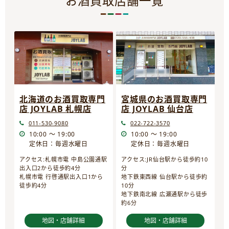
お酒買取店舗一覧
宮城県のお酒買取専門
北海道のお酒買取専門
店 JOYLAB 仙台店
店 JOYLAB 札幌店
022-722-3570
011-530-9080
10:00 ～ 19:00
10:00 ～ 19:00
定休日：毎週水曜日
定休日：毎週水曜日
アクセス:JR仙台駅から徒歩約10
アクセス:札幌市電 中島公園通駅
分
出入口2から徒歩約4分
地下鉄東西線 仙台駅から徒歩約
札幌市電 行啓通駅出入口1から
10分
徒歩約4分
地下鉄南北線 広瀬通駅から徒歩
約6分
地図・店舗詳細
地図・店舗詳細