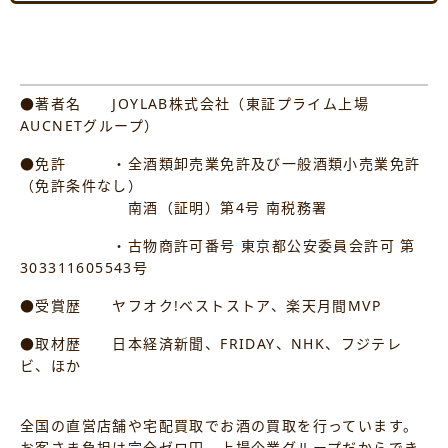
●著者名 JOYLAB株式会社（東証プライム上場
AUCNETグループ）
●免許 ・全酒類卸売業免許及び一般酒類小売業免許
（免許条件なし）
南酒（証明）第4号 南税務署
・古物商許可番号 東京都公安委員会許可 第
303311605543号
●受賞歴 ヤフオク!ベストストア、楽天月間MVP
●取材歴 日本経済新聞、FRIDAY、NHK、フジテレ
ビ、ほか
全国の直営店舗や宅配買取でお酒の買取を行っています。
お客さま負担は完全ゼロ円。上場企業グループだからでき