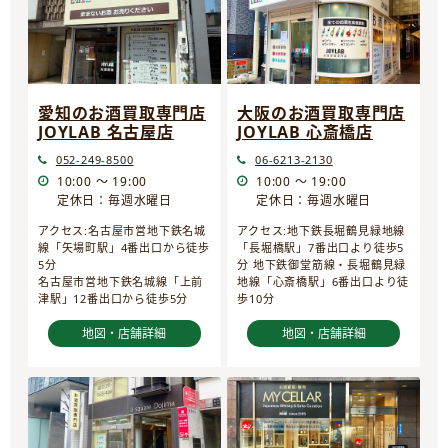
愛知のお酒買取専門店
大阪のお酒買取専門店
JOYLAB 名古屋店
JOYLAB 心斎橋店
052-249-8500
06-6213-2130
10:00 ～ 19:00
10:00 ～ 19:00
定休日：毎週水曜日
定休日：毎週水曜日
アクセス:名古屋市営地下鉄名城
アクセス:地下鉄長堀鶴見緑地線
線「矢場町駅」4番出口から徒歩
「長堀橋駅」7番出口より徒歩5
5分
分 地下鉄御堂筋線・長堀鶴見緑
名古屋市営地下鉄名城線「上前
地線「心斎橋駅」6番出口より徒
津駅」12番出口から徒歩5分
歩10分
地図・店舗詳細
地図・店舗詳細