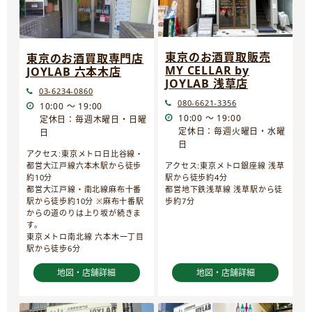
東京のお酒買取販売
東京のお酒買取専門店
MY CELLAR by
JOYLAB 六本木店
JOYLAB 浅草店
03-6234-0860
080-6621-3356
10:00 ～ 19:00
10:00 ～ 19:00
定休日：毎週木曜日・日曜
定休日：毎週火曜日・水曜
日
日
アクセス:東京メトロ日比谷線・
都営大江戸線六本木駅から徒歩
アクセス:東京メトロ銀座線 浅草
約10分
駅から徒歩約4分
都営大江戸線・南北線麻布十番
都営地下鉄浅草線 浅草駅から徒
駅から徒歩約10分 ※麻布十番駅
歩約7分
からの道のりは上り坂が続きま
す。
東京メトロ南北線 六本木一丁目
駅から徒歩6分
地図・店舗詳細
地図・店舗詳細