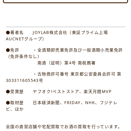
●著者名 JOYLAB株式会社（東証プライム上場
AUCNETグループ）
●免許 ・全酒類卸売業免許及び一般酒類小売業免許
（免許条件なし）
南酒（証明）第4号 南税務署
・古物商許可番号 東京都公安委員会許可 第
303311605543号
●受賞歴 ヤフオク!ベストストア、楽天月間MVP
●取材歴 日本経済新聞、FRIDAY、NHK、フジテレ
ビ、ほか
全国の直営店舗や宅配買取でお酒の買取を行っています。