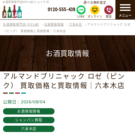
お酒買取専門店JOYLAB(ジョイラボ)
選べる無料査定
0120-555-438
メニュー
LINE
オンライン
電話
お酒買取専門店 JOYLAB
›
お酒買取情報
›
六本木店
›
アルマンドブリニャック ロゼ
（ピンク） 買取価格と買取情報｜六本木店
お酒買取情報
アルマンドブリニャック ロゼ（ピン
ク） 買取価格と買取情報｜六本木店
公開日 : 2026/08/04
お酒買取情報
シャンパン買取
六本木店