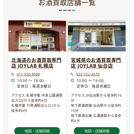
お酒買取店舗一覧
宮城県のお酒買取専門
北海道のお酒買取専門
店 JOYLAB 仙台店
店 JOYLAB 札幌店
022-722-3570
011-530-9080
10:00 ～ 19:00
10:00 ～ 19:00
定休日：毎週水曜日
定休日：毎週水曜日
アクセス:JR仙台駅から徒歩約10
アクセス:札幌市電 中島公園通駅
分
出入口2から徒歩約4分
地下鉄東西線 仙台駅から徒歩約
札幌市電 行啓通駅出入口1から
10分
徒歩約4分
地下鉄南北線 広瀬通駅から徒歩
約6分
地図・店舗詳細
地図・店舗詳細