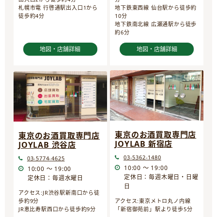
地下鉄東西線 仙台駅から徒歩約
札幌市電 行啓通駅出入口1から
10分
徒歩約4分
地下鉄南北線 広瀬通駅から徒歩
約6分
地図・店舗詳細
地図・店舗詳細
東京のお酒買取専門店
東京のお酒買取専門店
JOYLAB 新宿店
JOYLAB 渋谷店
03-5362-1480
03-5774-4625
10:00 ～ 19:00
10:00 ～ 19:00
定休日：毎週木曜日・日曜
定休日：毎週水曜日
日
アクセス:JR渋谷駅新南口から徒
歩約9分
アクセス:東京メトロ丸ノ内線
JR恵比寿駅西口から徒歩約9分
「新宿御苑前」駅より徒歩5分