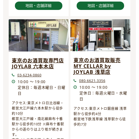
地図・店舗詳細
地図・店舗詳細
東京のお酒買取販売
東京のお酒買取専門店
MY CELLAR by
JOYLAB 六本木店
JOYLAB 浅草店
03-6234-0860
080-6621-3356
10:00 ～ 19:00
10:00 ～ 19:00
定休日：毎週木曜日・日曜
定休日：毎週火曜日・水曜
日
日
アクセス:東京メトロ日比谷線・
都営大江戸線六本木駅から徒歩
アクセス:東京メトロ銀座線 浅草
約10分
駅から徒歩約4分
都営大江戸線・南北線麻布十番
都営地下鉄浅草線 浅草駅から徒
駅から徒歩約10分 ※麻布十番駅
歩約7分
からの道のりは上り坂が続きま
す。