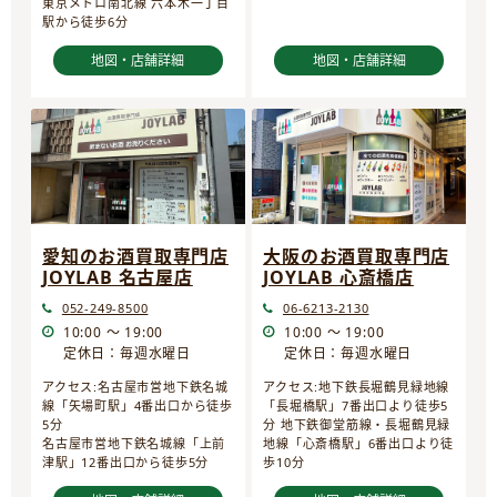
東京メトロ南北線 六本木一丁目
駅から徒歩6分
地図・店舗詳細
地図・店舗詳細
愛知のお酒買取専門店
大阪のお酒買取専門店
JOYLAB 名古屋店
JOYLAB 心斎橋店
052-249-8500
06-6213-2130
10:00 ～ 19:00
10:00 ～ 19:00
定休日：毎週水曜日
定休日：毎週水曜日
アクセス:名古屋市営地下鉄名城
アクセス:地下鉄長堀鶴見緑地線
線「矢場町駅」4番出口から徒歩
「長堀橋駅」7番出口より徒歩5
5分
分 地下鉄御堂筋線・長堀鶴見緑
名古屋市営地下鉄名城線「上前
地線「心斎橋駅」6番出口より徒
津駅」12番出口から徒歩5分
歩10分