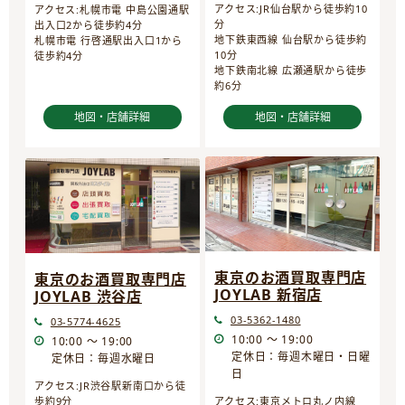
アクセス:JR仙台駅から徒歩約10
アクセス:札幌市電 中島公園通駅
分
出入口2から徒歩約4分
地下鉄東西線 仙台駅から徒歩約
札幌市電 行啓通駅出入口1から
10分
徒歩約4分
地下鉄南北線 広瀬通駅から徒歩
約6分
地図・店舗詳細
地図・店舗詳細
東京のお酒買取専門店
東京のお酒買取専門店
JOYLAB 新宿店
JOYLAB 渋谷店
03-5362-1480
03-5774-4625
10:00 ～ 19:00
10:00 ～ 19:00
定休日：毎週木曜日・日曜
定休日：毎週水曜日
日
アクセス:JR渋谷駅新南口から徒
歩約9分
アクセス:東京メトロ丸ノ内線