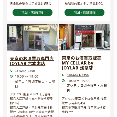
JR恵比寿駅西口から徒歩約9分
「新宿御苑前」駅より徒歩5分
地図・店舗詳細
地図・店舗詳細
東京のお酒買取販売
東京のお酒買取専門店
MY CELLAR by
JOYLAB 六本木店
JOYLAB 浅草店
03-6234-0860
080-6621-3356
10:00 ～ 19:00
10:00 ～ 19:00
定休日：毎週木曜日・日曜
定休日：毎週火曜日・水曜
日
日
アクセス:東京メトロ日比谷線・
都営大江戸線六本木駅から徒歩
アクセス:東京メトロ銀座線 浅草
約10分
駅から徒歩約4分
都営大江戸線・南北線麻布十番
都営地下鉄浅草線 浅草駅から徒
駅から徒歩約10分 ※麻布十番駅
歩約7分
からの道のりは上り坂が続きま