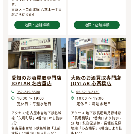
す。
東京メトロ南北線 六本木一丁目
駅から徒歩6分
地図・店舗詳細
地図・店舗詳細
愛知のお酒買取専門店
大阪のお酒買取専門店
JOYLAB 名古屋店
JOYLAB 心斎橋店
052-249-8500
06-6213-2130
10:00 ～ 19:00
10:00 ～ 19:00
定休日：毎週水曜日
定休日：毎週水曜日
アクセス:名古屋市営地下鉄名城
アクセス:地下鉄長堀鶴見緑地線
線「矢場町駅」4番出口から徒歩
「長堀橋駅」7番出口より徒歩5
5分
分 地下鉄御堂筋線・長堀鶴見緑
名古屋市営地下鉄名城線「上前
地線「心斎橋駅」6番出口より徒
津駅」12番出口から徒歩5分
歩10分