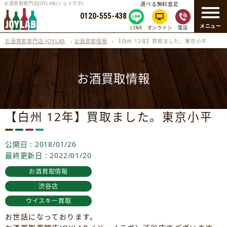
お酒買取専門店JOYLAB(ジョイラボ)
選べる無料査定
0120-555-438
メニュー
LINE
オンライン
電話
お酒買取専門店 JOYLAB
›
お酒買取情報
›
【白州 12年】買取ました。東京小平
お酒買取情報
【白州 12年】買取ました。東京小平
公開日 : 2018/01/26
最終更新日 : 2022/01/20
お酒買取情報
渋谷店
ウイスキー買取
お世話になっております。