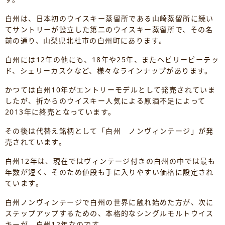
白州は、日本初のウイスキー蒸留所である山崎蒸留所に続い
てサントリーが設立した第二のウイスキー蒸留所で、その名
前の通り、山梨県北杜市の白州町にあります。
白州には12年の他にも、18年や25年、またヘビリーピーテッ
ド、シェリーカスクなど、様々なラインナップがあります。
かつては白州10年がエントリーモデルとして発売されていま
したが、折からのウイスキー人気による原酒不足によって
2013年に終売となっています。
その後は代替え銘柄として「白州 ノンヴィンテージ」が発
売されています。
白州12年は、現在ではヴィンテージ付きの白州の中では最も
年数が短く、そのため値段も手に入りやすい価格に設定され
ています。
白州ノンヴィンテージで白州の世界に触れ始めた方が、次に
ステップアップするための、本格的なシングルモルトウイス
キーが、白州12年なのです。