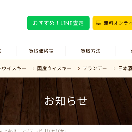
おすすめ！LINE査定
無料オンラ
法
買取価格表
買取方法
外ウイスキー
国産ウイスキー
ブランデー
日本
お知らせ
メディア露出：フジテレビ「ぽかぽか」