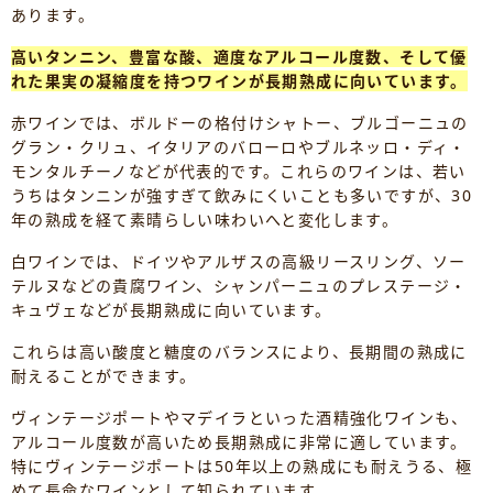
あります。
高いタンニン、豊富な酸、適度なアルコール度数、そして優
れた果実の凝縮度を持つワインが長期熟成に向いています。
赤ワインでは、ボルドーの格付けシャトー、ブルゴーニュの
グラン・クリュ、イタリアのバローロやブルネッロ・ディ・
モンタルチーノなどが代表的です。これらのワインは、若い
うちはタンニンが強すぎて飲みにくいことも多いですが、30
年の熟成を経て素晴らしい味わいへと変化します。
白ワインでは、ドイツやアルザスの高級リースリング、ソー
テルヌなどの貴腐ワイン、シャンパーニュのプレステージ・
キュヴェなどが長期熟成に向いています。
これらは高い酸度と糖度のバランスにより、長期間の熟成に
耐えることができます。
ヴィンテージポートやマデイラといった酒精強化ワインも、
アルコール度数が高いため長期熟成に非常に適しています。
特にヴィンテージポートは50年以上の熟成にも耐えうる、極
めて長命なワインとして知られています。