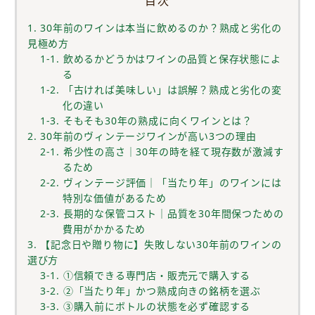
目次
1. 30年前のワインは本当に飲めるのか？熟成と劣化の
見極め方
1-1. 飲めるかどうかはワインの品質と保存状態によ
る
1-2. 「古ければ美味しい」は誤解？熟成と劣化の変
化の違い
1-3. そもそも30年の熟成に向くワインとは？
2. 30年前のヴィンテージワインが高い3つの理由
2-1. 希少性の高さ｜30年の時を経て現存数が激減す
るため
2-2. ヴィンテージ評価｜「当たり年」のワインには
特別な価値があるため
2-3. 長期的な保管コスト｜品質を30年間保つための
費用がかかるため
3. 【記念日や贈り物に】失敗しない30年前のワインの
選び方
3-1. ①信頼できる専門店・販売元で購入する
3-2. ②「当たり年」かつ熟成向きの銘柄を選ぶ
3-3. ③購入前にボトルの状態を必ず確認する