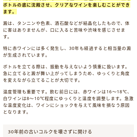
ボトルの底に沈殿させ、クリアなワインを楽しむことができ
ます。
澱は、タンニンや色素、酒石酸などが結晶化したもので、体
に害はありませんが、口に入ると苦味や渋味を感じさせま
す。
特に赤ワインには多く発生し、30年も経過すると相当量の澱
が生成されています。
ボトルを立てる際は、振動を与えないよう慎重に扱います。
急に立てると澱が舞い上がってしまうため、ゆっくりと角度
を変えながら立てることが大切です。
温度管理も重要です。飲む前日には、赤ワインは16～18℃、
白ワインは8～10℃程度にゆっくりと温度を調整します。急激
な温度変化は、ワインにショックを与えて風味を損なう原因
となります。
30年前の古いコルクを壊さずに開ける