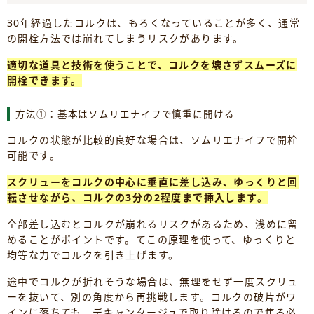
30年経過したコルクは、もろくなっていることが多く、通常
の開栓方法では崩れてしまうリスクがあります。
適切な道具と技術を使うことで、コルクを壊さずスムーズに
開栓できます。
方法①：基本はソムリエナイフで慎重に開ける
コルクの状態が比較的良好な場合は、ソムリエナイフで開栓
可能です。
スクリューをコルクの中心に垂直に差し込み、ゆっくりと回
転させながら、コルクの3分の2程度まで挿入します。
全部差し込むとコルクが崩れるリスクがあるため、浅めに留
めることがポイントです。てこの原理を使って、ゆっくりと
均等な力でコルクを引き上げます。
途中でコルクが折れそうな場合は、無理をせず一度スクリュ
ーを抜いて、別の角度から再挑戦します。コルクの破片がワ
インに落ちても、デキャンタージュで取り除けるので焦る必