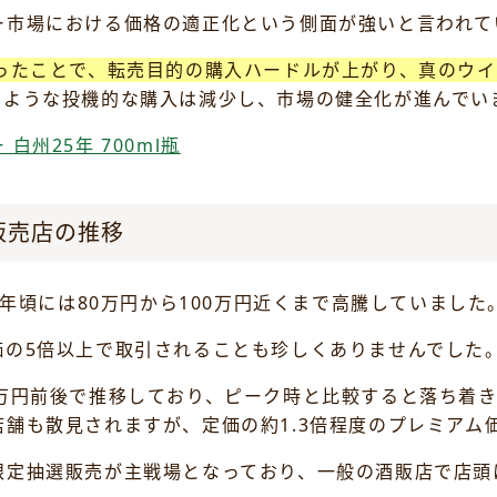
ー市場における価格の適正化という側面が強いと言われて
なったことで、転売目的の購入ハードルが上がり、真のウ
のような投機的な購入は減少し、市場の健全化が進んでい
州25年 700ml瓶
・販売店の推移
2年頃には80万円から100万円近くまで高騰していました
価の5倍以上で取引されることも珍しくありませんでした
万円前後で推移しており、ピーク時と比較すると落ち着きを
舗も散見されますが、定価の約1.3倍程度のプレミアム
限定抽選販売が主戦場となっており、一般の酒販店で店頭