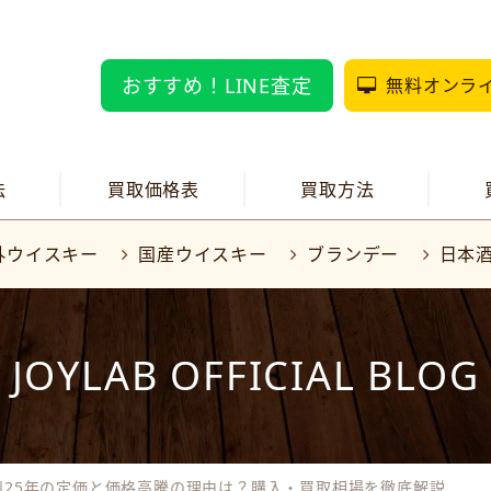
おすすめ！LINE査定
無料オンラ
法
買取価格表
買取方法
外ウイスキー
国産ウイスキー
ブランデー
日本
JOYLAB OFFICIAL BLOG
州25年の定価と価格高騰の理由は？購入・買取相場を徹底解説