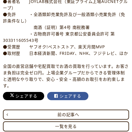
●著者名 JOYLAB株式会社（東証プライム上場AUCNETグル
ープ）
●免許 ・全酒類卸売業免許及び一般酒類小売業免許（免
許条件なし）
南酒（証明）第4号 南税務署
・古物商許可番号 東京都公安委員会許可 第
303311605543号
●受賞歴 ヤフオク!ベストストア、楽天月間MVP
●取材歴 日本経済新聞、FRIDAY、NHK、フジテレビ、ほか
全国の直営店舗や宅配買取でお酒の買取を行っています。お客さ
ま負担は完全ゼロ円。上場企業グループだからできる管理体制
と透明なやり取りで、安心・安全・高額のお取引をお約束しま
す。
シェアする
シェアする
前の記事へ
一覧を見る