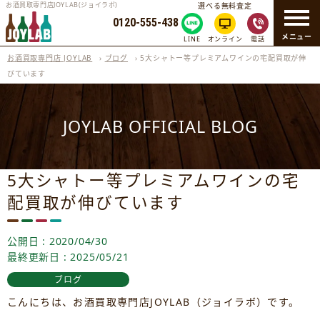
お酒買取専門店JOYLAB(ジョイラボ)
選べる無料査定
0120-555-438
メニュー
LINE
オンライン
電話
お酒買取専門店 JOYLAB
›
ブログ
›
5大シャトー等プレミアムワインの宅配買取が伸
びています
JOYLAB OFFICIAL BLOG
5大シャトー等プレミアムワインの宅
配買取が伸びています
公開日 : 2020/04/30
最終更新日 : 2025/05/21
ブログ
こんにちは、お酒買取専門店JOYLAB（ジョイラボ）です。